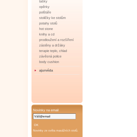
tašky
opěrky
polštáře
stoličky ke stolům
potahy stolů
hot stone
knihy a cd
prodloužení a rozšíření
zástěny a držáky
terapie teplo, chlad
závěsná police
body cushion
ajurvéda
Novinky na email
Novinky ze světa masážních stolů.