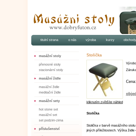
titulní strana
o nás
výroba
kurzy
obchod
Stolička
masážní stoly
Výrob
přenosné stoly
stacionární stoly
Záruk
masážní židle
Cena
masážní židle
meditační židle
objed
masážní sety
kliknutím zvětšíte náhled
hot stone set
Stolička
masážní set
set podzim-zima
Stolička v barvě masážního stolu je
příslušenství
jiných příležitostech. Výška žid